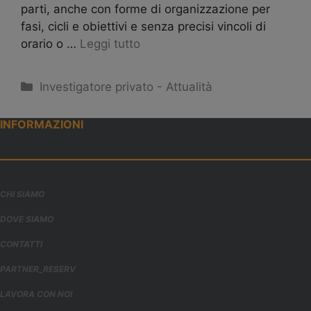
parti, anche con forme di organizzazione per
fasi, cicli e obiettivi e senza precisi vincoli di
orario o …
Leggi tutto
Categorie
Investigatore privato - Attualità
INFORMAZIONI
CHI SIAMO
DOVE SIAMO
CONTATTI
PARTNER_RESERV
LAVORA CON NOI