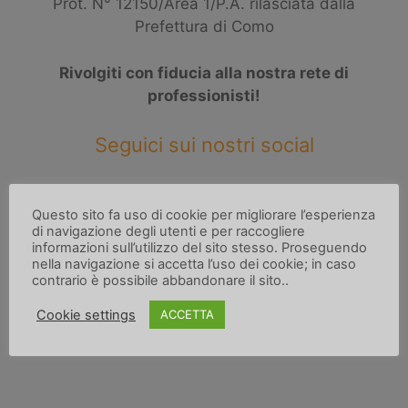
Prot. N° 12150/Area 1/P.A. rilasciata dalla
Prefettura di Como
Rivolgiti con fiducia alla nostra rete di
professionisti!
Seguici sui nostri social
Questo sito fa uso di cookie per migliorare l’esperienza
di navigazione degli utenti e per raccogliere
informazioni sull’utilizzo del sito stesso. Proseguendo
nella navigazione si accetta l’uso dei cookie; in caso
Operativi 24/7 in tutta Italia, CHIAMACI!
contrario è possibile abbandonare il sito..
Cookie settings
ACCETTA
+39 3920078824
info@reservinvestigazioni.it