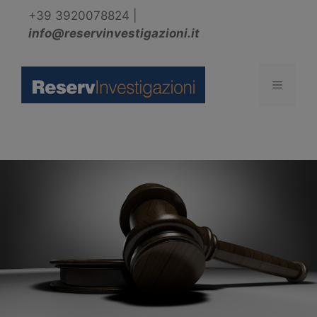
Vai
+39 3920078824
|
al
info@reservinvestigazioni.it
contenuto
Menu