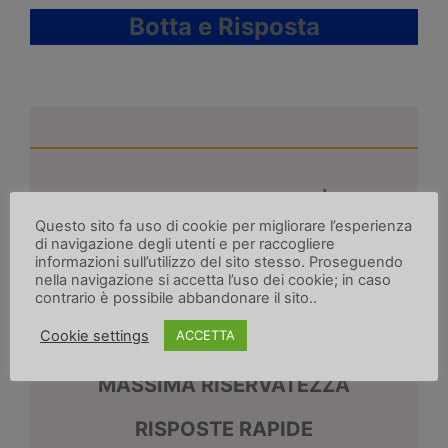
Botta e Risposta
Investigatore privato Milano|Como
–
Reserv Investigazioni
offre servizi
Questo sito fa uso di cookie per migliorare l’esperienza
di navigazione degli utenti e per raccogliere
investigativi su misura: comprendiamo le
informazioni sull’utilizzo del sito stesso. Proseguendo
necessità del cliente e rispondiamo
nella navigazione si accetta l’uso dei cookie; in caso
adeguatamente ad ogni tipo di esigenza.
contrario è possibile abbandonare il sito..
Cookie settings
ACCETTA
CONSULENZA GRATUITA
MASSIMA RISERVATEZZA
RISPOSTE RAPIDE