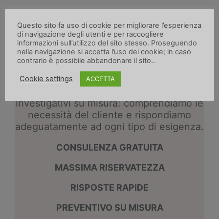
Questo sito fa uso di cookie per migliorare l’esperienza
di navigazione degli utenti e per raccogliere
informazioni sull’utilizzo del sito stesso. Proseguendo
nella navigazione si accetta l’uso dei cookie; in caso
contrario è possibile abbandonare il sito..
Investigatore privato Milano|Como
–
Cookie settings
ACCETTA
Reserv Investigazioni
offre servizi
investigativi su misura: comprendiamo le
necessità del cliente e rispondiamo
adeguatamente ad ogni tipo di esigenza.
CONSULENZA GRATUITA
MASSIMA RISERVATEZZA
RISPOSTE RAPIDE
PREVENTIVO SU MISURA