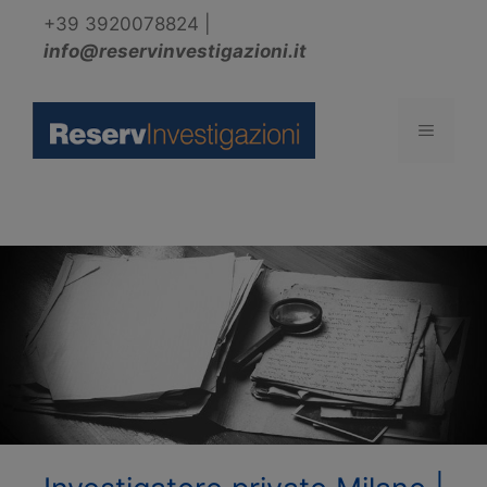
Vai
+39 3920078824
|
al
info@reservinvestigazioni.it
contenuto
Menu