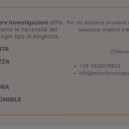
rv Investigazioni
offre
Per chi desidera avvalersi d
diamo le necessità del
soluzione migliore è
I
ogni tipo di esigenza.
ITA
Chiamaci
ZZA
+39 3920078824
info@reservinvestigazi
URA
ONIBILE