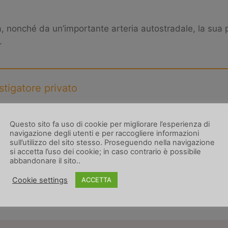
ia, nonché da un’importante arteria autostradale, la sua 
.
stigatore privato
rivendoci una mail a info@reservinvestigazioni.it, verr
corretto servizio.
Questo sito fa uso di cookie per migliorare l’esperienza di
navigazione degli utenti e per raccogliere informazioni
sull’utilizzo del sito stesso. Proseguendo nella navigazione
si accetta l’uso dei cookie; in caso contrario è possibile
abbandonare il sito..
investigatore privato per conoscere la risposta a
Cookie settings
ACCETTA
do delle investigazioni!!