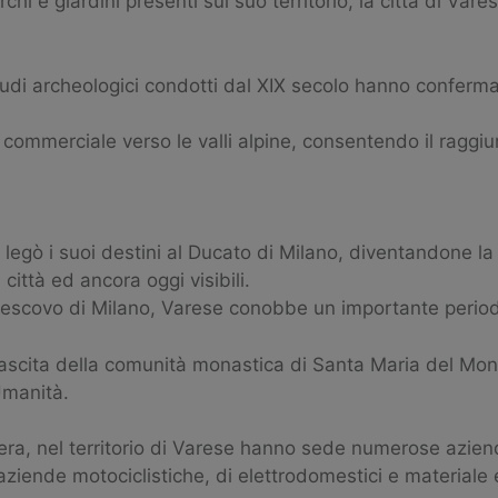
chi e giardini presenti sul suo territorio, la città di Va
udi archeologici condotti dal XIX secolo hanno confermat
commerciale verso le valli alpine, consentendo il raggiu
 legò i suoi destini al Ducato di Milano, diventandone la 
ittà ed ancora oggi visibili.
ivescovo di Milano, Varese conobbe un importante periodo
nascita della comunità monastica di Santa Maria del Mon
Umanità.
era, nel territorio di Varese hanno sede numerose azien
aziende motociclistiche, di elettrodomestici e materiale