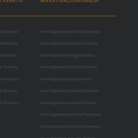
I VENETO
INVESTIGAZIONI EMILIA
to Belluno
Investigatore privato Bologna
to Padova
Investigatore privato Cesena
to Rovigo
Investigatore Reggio Emilia
to Treviso
Investigatore privato Ferrara
to Venezia
Investigatore privato Forl
ì
to Verona
Investigatore privato Modena
to Vicenza
Investigatore privato Parma
Investigatore privato Piacenza
Investigatore privato Ravenna