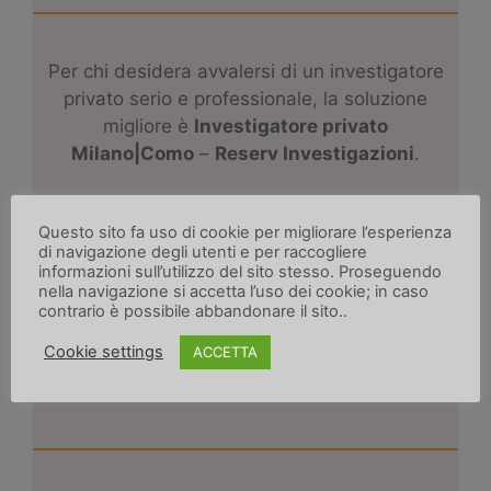
Per chi desidera avvalersi di un investigatore
privato serio e professionale, la soluzione
migliore è
I
nvestigatore privato
Milano|Como
–
Reserv Investigazioni
.
Chiamaci o scrivici ai contatti qui sotto!
Questo sito fa uso di cookie per migliorare l’esperienza
di navigazione degli utenti e per raccogliere
+39 3920078824
informazioni sull’utilizzo del sito stesso. Proseguendo
info@reservinvestigazioni.it
nella navigazione si accetta l’uso dei cookie; in caso
contrario è possibile abbandonare il sito..
Cookie settings
ACCETTA