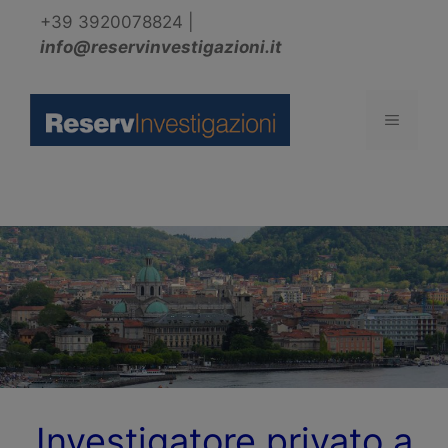
Vai
+39 3920078824
|
al
info@reservinvestigazioni.it
contenuto
Menu
Investigatore privato a