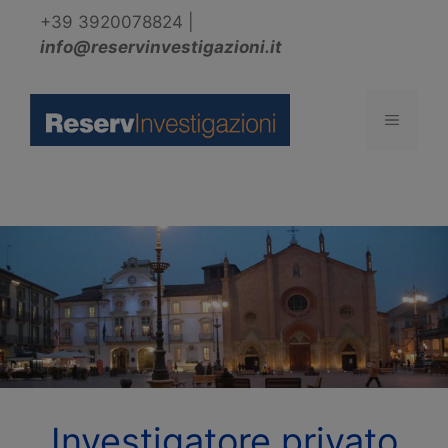
Vai
+39 3920078824
|
al
info@reservinvestigazioni.it
contenuto
Menu
Investigatore privato